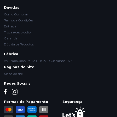
Dúvidas
Como Comprar
Termos e Condições
Entrega
Troca e devolução
Garantia
Dúvida de Produtos
Fábrica
Av. Papa João Paulo I, 1.849 - Guarulhos - SP
Páginas do Site
Mapa do site
Redes Sociais
Formas de Pagamento
Segurança